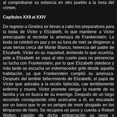
al comprobarse su estancia en otro pueblo a la hora del
crimen.
Capítulos XXII al XXIV
De regreso a Ginebra se llevan a cabo los preparativos para
la boda de Víctor y Elizabeth, lo que mantiene a Víctor
preocupado al recordar la amenaza de Frankenstein. La
boda se celebró en paz y en su luna de miel se dirigieron a
unas tierras cerca del Monte Blanco, herencia del padre de
Elizabeth. Víctor en su inquietud, temiendo lo que ocurriría,
pide a Elizabeth se vaya al otro cuarto para no presenciar
su lucha con Frankenstein, por lo que Elizabeth obedece y
más tarde se escucha un estremecedor grito desde aquella
habitación, ya que Frankenstein cumplió su amenaza.
Después del terrible fallecimiento de Elizabeth, el papá de
Víctor que adoraba a la recién fallecida, cae terriblemente
enfermo y muere. Víctor promete vengar la muerte de su
familia y va en busca de su enemigo. Después de un largo
recorrido consiguiendo sólo acercarse a él, es rescatado
por un barco que lo ve en peligro de morir ahogado en los
témpanos de hielo. Se recupera un poco y cuenta a Robert
Walton, capitán de dicha embarcación su larga y