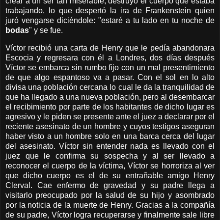
crear a un ser tan miserable, destruyó el cuerpo que estaba
trabajando, lo que despertó la ira de Frankenstein quien
juró vengarse diciéndole: "estaré a tu lado en tu noche de
bodas
" y se fue.
Víctor recibió una carta de Henry que le pedía abandonara
Escocia y regresara con él a Londres, dos días después
Víctor se embarca sin rumbo fijo con un mal presentimiento
de que algo espantoso va a pasar. Con el sol en lo alto
divisa una población cercana lo cual le da la tranquilidad de
que ha llegado a una nueva población, pero al desembarcar
el recibimiento por parte de los habitantes de dicho lugar es
agresivo y le piden se presente ante el juez a declarar por el
reciente asesinato de un hombre y cuyos testigos aseguran
haber visto a un hombre solo en una barca cerca del lugar
del asesinato. Víctor sin entender nada es llevado con el
juez que le confirma su sospecha y al ser llevado a
reconocer el cuerpo de la víctima, Víctor se horroriza al ver
que dicho cuerpo es el de su entrañable amigo Henry
Clerval. Cae enfermo de gravedad y su padre llega a
visitarlo preocupado por la salud de su hijo y asombrado
por la noticia de la muerte de Henry. Gracias a la compañía
de su padre, Víctor logra recuperarse y finalmente sale libre