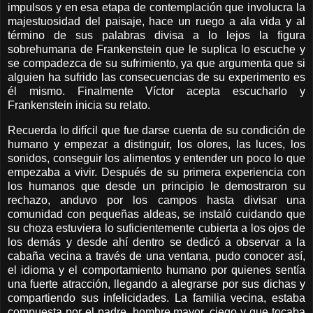
impulsos y en esa etapa de contemplación que involucra la
majestuosidad del paisaje, hace un ruego a ala vida y al
término de sus palabras divisa a lo lejos la figura
sobrehumana de Frankenstein que le suplica lo escuche y
se compadezca de su sufrimiento, ya que argumenta que si
alguien ha sufrido las consecuencias de su experimento es
él mismo. Finalmente Víctor acepta escucharlo y
Frankenstein inicia su relato.
Recuerda lo difícil que fue darse cuenta de su condición de
humano y empezar a distinguir, los olores, las luces, los
sonidos, conseguir los alimentos y entender un poco lo que
empezaba a vivir. Después de su primera experiencia con
los humanos que desde un principio le demostraron su
rechazo, anduvo por los campos hasta divisar una
comunidad con pequeñas aldeas, se instaló cuidando que
su choza estuviera lo suficientemente cubierta a los ojos de
los demás y desde ahí dentro se dedicó a observar a la
cabaña vecina a través de una ventana, pudo conocer así,
el idioma y el comportamiento humano por quienes sentía
una fuerte atracción, llegando a alegrarse por sus dichas y
compartiendo sus infelicidades. La familia vecina, estaba
compuesta por el padre, hombre mayor, ciego y que tocaba