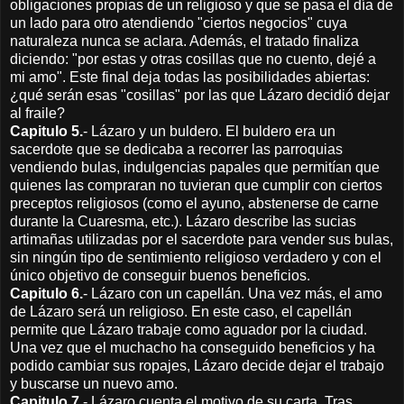
obligaciones propias de un religioso y que se pasa el día de
un lado para otro atendiendo "ciertos negocios" cuya
naturaleza nunca se aclara. Además, el tratado finaliza
diciendo: "por estas y otras cosillas que no cuento, dejé a
mi amo". Este final deja todas las posibilidades abiertas:
¿qué serán esas "cosillas" por las que Lázaro decidió dejar
al fraile?
Capitulo 5.
- Lázaro y un buldero. El buldero era un
sacerdote que se dedicaba a recorrer las parroquias
vendiendo bulas, indulgencias papales que permitían que
quienes las compraran no tuvieran que cumplir con ciertos
preceptos religiosos (como el ayuno, abstenerse de carne
durante la Cuaresma, etc.). Lázaro describe las sucias
artimañas utilizadas por el sacerdote para vender sus bulas,
sin ningún tipo de sentimiento religioso verdadero y con el
único objetivo de conseguir buenos beneficios.
Capitulo 6.
- Lázaro con un capellán. Una vez más, el amo
de Lázaro será un religioso. En este caso, el capellán
permite que Lázaro trabaje como aguador por la ciudad.
Una vez que el muchacho ha conseguido beneficios y ha
podido cambiar sus ropajes, Lázaro decide dejar el trabajo
y buscarse un nuevo amo.
Capitulo 7
.- Lázaro cuenta el motivo de su carta. Tras