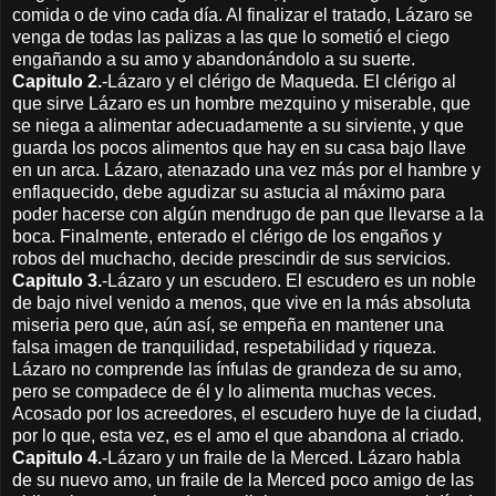
comida o de vino cada día. Al finalizar el tratado, Lázaro se
venga de todas las palizas a las que lo sometió el ciego
engañando a su amo y abandonándolo a su suerte.
Capitulo 2.
-Lázaro y el clérigo de Maqueda. El clérigo al
que sirve Lázaro es un hombre mezquino y miserable, que
se niega a alimentar adecuadamente a su sirviente, y que
guarda los pocos alimentos que hay en su casa bajo llave
en un arca. Lázaro, atenazado una vez más por el hambre y
enflaquecido, debe agudizar su astucia al máximo para
poder hacerse con algún mendrugo de pan que llevarse a la
boca. Finalmente, enterado el clérigo de los engaños y
robos del muchacho, decide prescindir de sus servicios.
Capitulo 3.
-Lázaro y un escudero. El escudero es un noble
de bajo nivel venido a menos, que vive en la más absoluta
miseria pero que, aún así, se empeña en mantener una
falsa imagen de tranquilidad, respetabilidad y riqueza.
Lázaro no comprende las ínfulas de grandeza de su amo,
pero se compadece de él y lo alimenta muchas veces.
Acosado por los acreedores, el escudero huye de la ciudad,
por lo que, esta vez, es el amo el que abandona al criado.
Capitulo 4.
-Lázaro y un fraile de la Merced. Lázaro habla
de su nuevo amo, un fraile de la Merced poco amigo de las